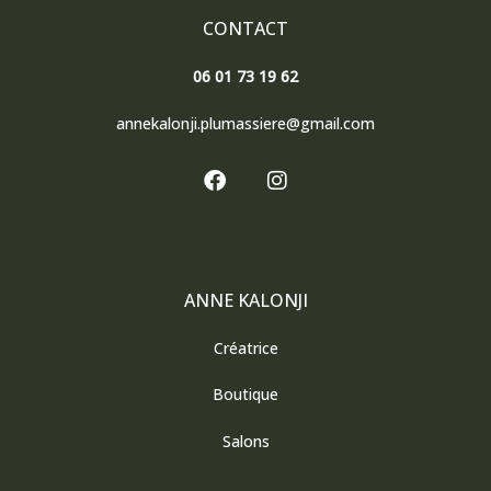
CONTACT
06 01 73 19 62
annekalonji.plumassiere@gmail.com
F
I
a
n
c
s
e
t
b
a
o
g
o
r
ANNE KALONJI
k
a
m
Créatrice
Boutique
Salons