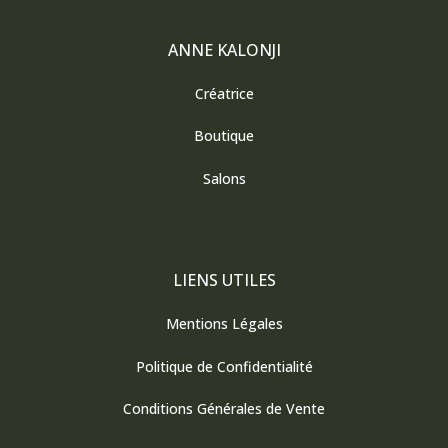
b
a
o
g
o
r
ANNE KALONJI
k
a
m
Créatrice
Boutique
Salons
LIENS UTILES
Mentions Légales
Politique de Confidentialité
Conditions Générales de Vente