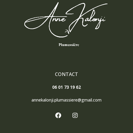
CONTACT
06 01 73 19 62
annekalonji.plumassiere@gmail.com
F
I
a
n
c
s
e
t