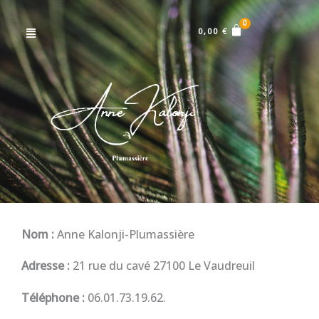
Menu
0,00
€
Nom :
Anne Kalonji-Plumassière
Adresse :
21 rue du cavé 27100 Le Vaudreuil
Téléphone :
06.01.73.19.62.