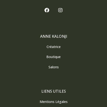
F
I
a
n
c
s
e
t
b
a
o
g
o
r
ANNE KALONJI
k
a
m
Créatrice
Boutique
Salons
LIENS UTILES
Mentions Légales