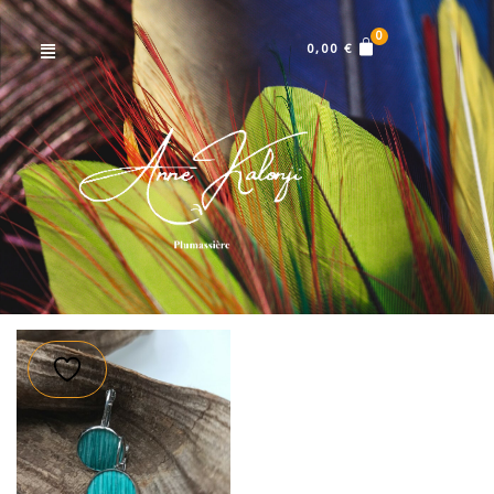
Menu
0,00
€