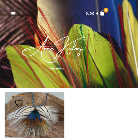
Menu
0,00
€