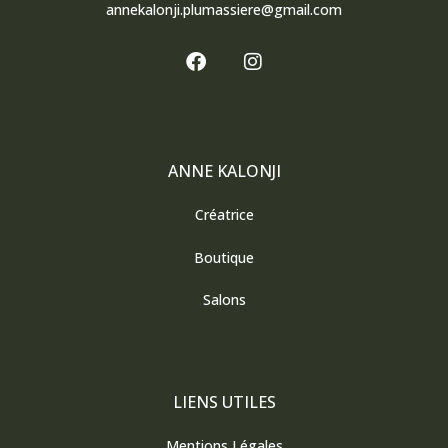
annekalonji.plumassiere@gmail.com
F
I
a
n
c
s
e
t
b
a
o
g
o
r
ANNE KALONJI
k
a
m
Créatrice
Boutique
Salons
LIENS UTILES
Mentions Légales