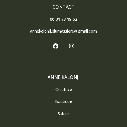
CONTACT
06 01 73 19 62
annekalonji.plumassiere@gmail.com
F
I
a
n
c
s
e
t
b
a
o
g
o
r
ANNE KALONJI
k
a
m
Créatrice
Boutique
Salons