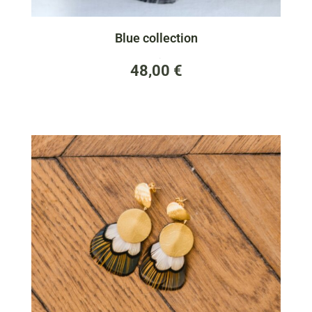
Blue collection
(0)
48,00
€
4 - BO Clairdelune