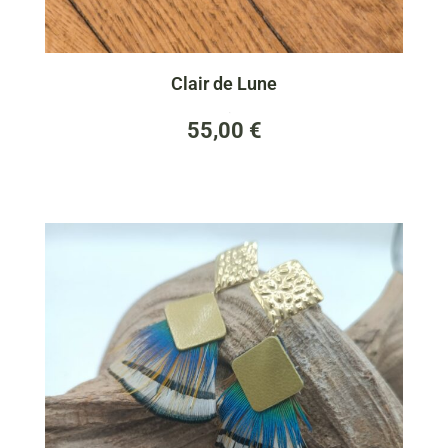
Clair de Lune
(0)
55,00
€
6 - BO blue