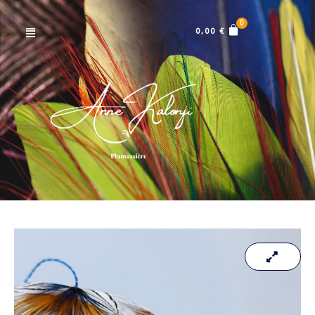
Menu
0,00
€