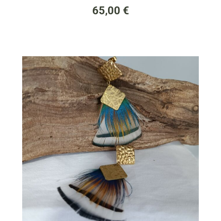
(0)
65,00
€
3- BO blue