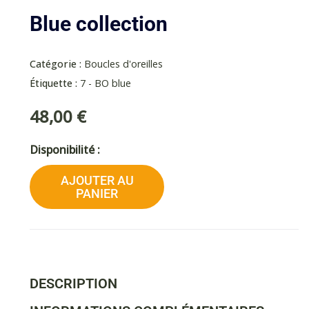
Blue collection
Catégorie :
Boucles d'oreilles
Étiquette :
7 - BO blue
48,00
€
quantité
Disponibilité :
de
AJOUTER AU
Blue
PANIER
collection
DESCRIPTION