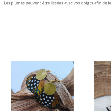
Les plumes peuvent être lissées avec vos doigts afin de 
1-bo illumine GM
3- BO blue