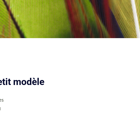
tit modèle
es
M