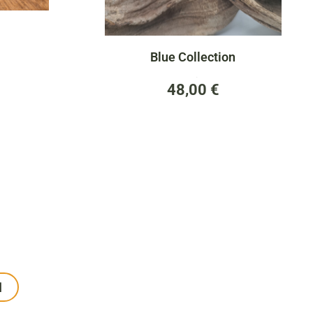
Blue Collection
(0)
48,00
€
M