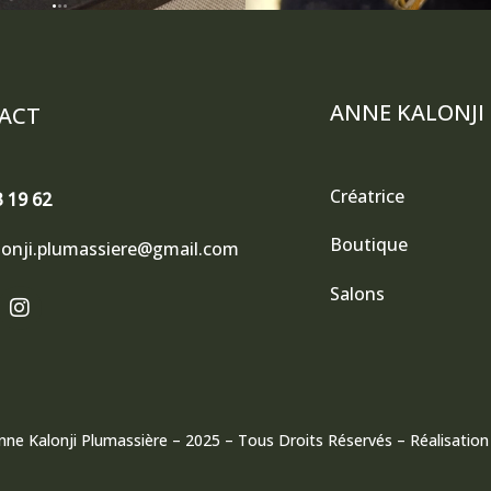
ANNE KALONJI
ACT
Créatrice
3 19 62
Boutique
lonji.plumassiere@gmail.com
I
Salons
n
s
t
a
g
r
nne Kalonji Plumassière
– 2025 – Tous Droits Réservés – Réalisation
a
m