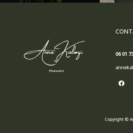
CONT
06 01 7
anneka
F
a
c
e
b
o
o
Copyright ©
A
k